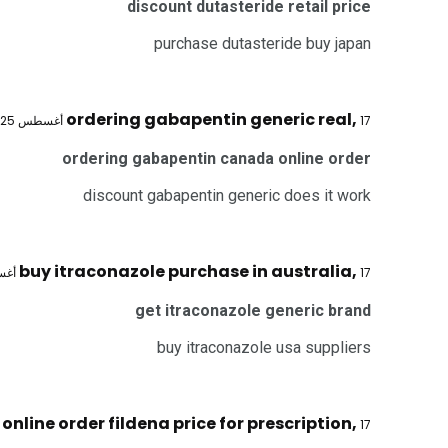
discount dutasteride retail price
purchase dutasteride buy japan
ordering gabapentin generic real
,
17 أغسطس 2025 @ 4:28 م
ordering gabapentin canada online order
discount gabapentin generic does it work
buy itraconazole purchase in australia
,
17 أغسطس 2025 @ 4:33 م
get itraconazole generic brand
buy itraconazole usa suppliers
online order fildena price for prescription
,
17 أغسطس 2025 @ 5:33 م