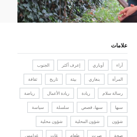
علامات
آراء
أوباري
إعرف أكثر
الجنوب
المرأة
بنغازي
بيئة
تاريخ
ثقافة
رسالة سلام
ريادة
ريادة الأعمال
رياضة
سبها
سبها، قصص
سلسلة
سياسة
شؤون
شؤون المحلية
شؤون محلية
صحة
صرت
طعام
غات
غدامس