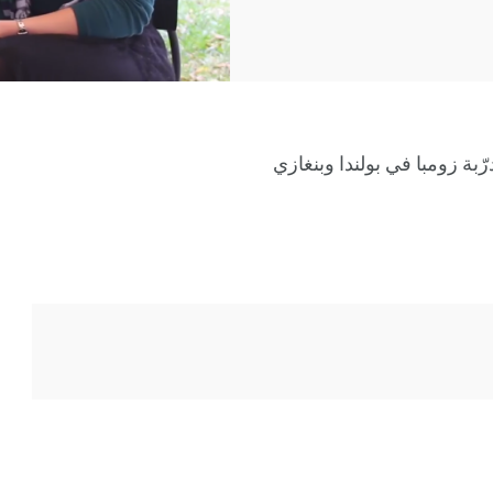
ّبة زومبا في بولندا وبنغازي