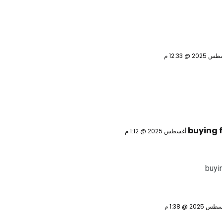
buying f
buyi