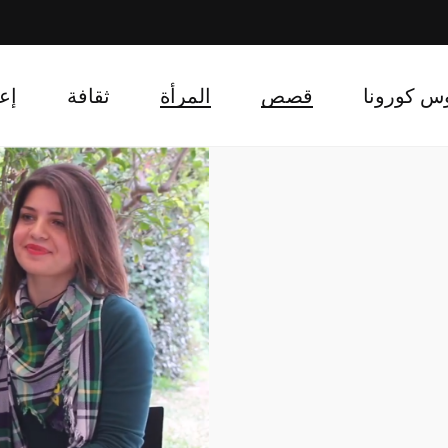
س كورونا
قصص
المرأة
ثقافة
إع