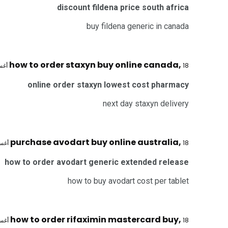
discount fildena price south africa
buy fildena generic in canada
how to order staxyn buy online canada
,
18 أغسطس 2025 @ 3:47 ص
online order staxyn lowest cost pharmacy
next day staxyn delivery
purchase avodart buy online australia
,
18 أغسطس 2025 @ 4:51 ص
how to order avodart generic extended release
how to buy avodart cost per tablet
how to order rifaximin mastercard buy
,
18 أغسطس 2025 @ 6:35 ص