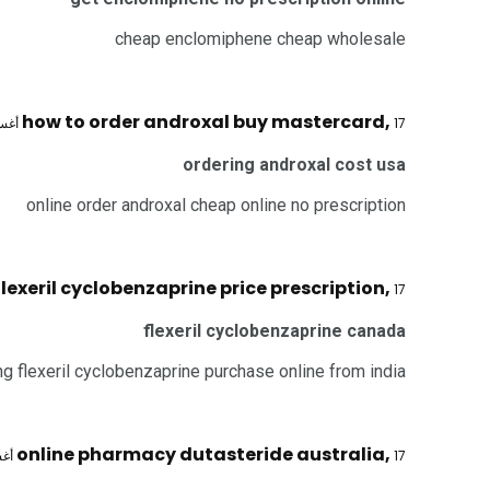
cheap enclomiphene cheap wholesale
how to order androxal buy mastercard
,
17 أغسطس 2025 @ 12:33 م
ordering androxal cost usa
online order androxal cheap online no prescription
lexeril cyclobenzaprine price prescription
,
17 أغسطس 2025 @ 1:12 م
flexeril cyclobenzaprine canada
ng flexeril cyclobenzaprine purchase online from india
online pharmacy dutasteride australia
,
17 أغسطس 2025 @ 1:38 م