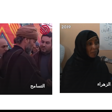
الزهراء
التسامح