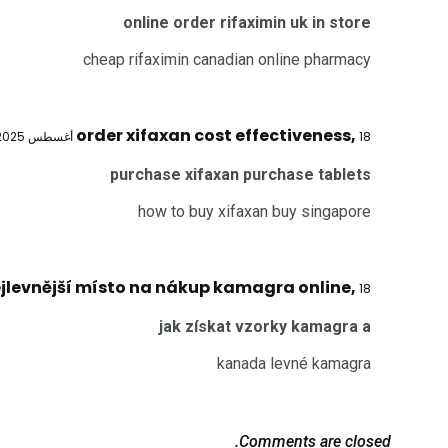
online order rifaximin uk in store
cheap rifaximin canadian online pharmacy
order xifaxan cost effectiveness
,
18 أغسطس 2025 @ 7:48 ص
purchase xifaxan purchase tablets
how to buy xifaxan buy singapore
jlevnější místo na nákup kamagra online
,
18 أغسطس 2025 @ 9:28 ص
jak získat vzorky kamagra a
kanada levné kamagra
Comments are closed.