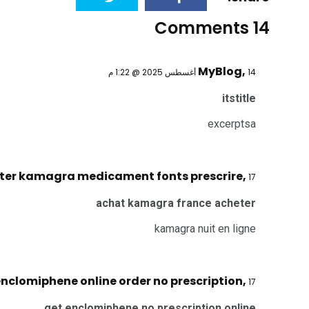
14 Comments
MyBlog
,
14 أغسطس 2025 @ 1:22 م
itstitle
excerptsa
ter kamagra medicament fonts prescrire
,
17 أغسطس 2025 @ 9:13 ص
achat kamagra france acheter
kamagra nuit en ligne
nclomiphene online order no prescription
,
17 أغسطس 2025 @ 9:40 ص
get enclomiphene no prescription online