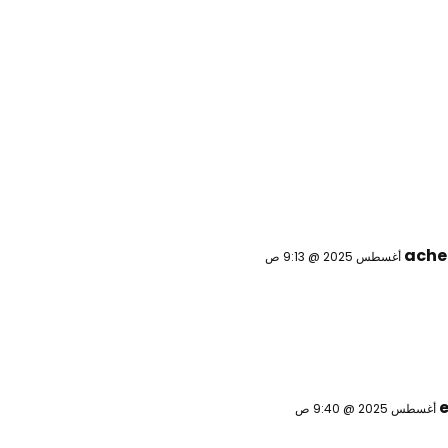
ache
e