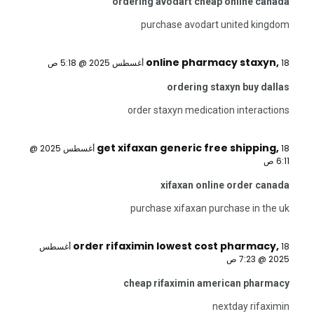
ordering avodart cheap online canada
purchase avodart united kingdom
online pharmacy staxyn
,
18 أغسطس 2025 @ 5:18 ص
ordering staxyn buy dallas
order staxyn medication interactions
get xifaxan generic free shipping
,
18 أغسطس 2025 @
6:11 ص
xifaxan online order canada
purchase xifaxan purchase in the uk
order rifaximin lowest cost pharmacy
,
18 أغسطس
2025 @ 7:23 ص
cheap rifaximin american pharmacy
nextday rifaximin