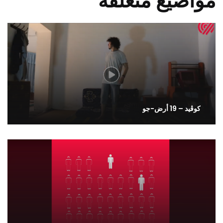
مواضيع متعلقة
كوڤيد – 19 أرض-جو