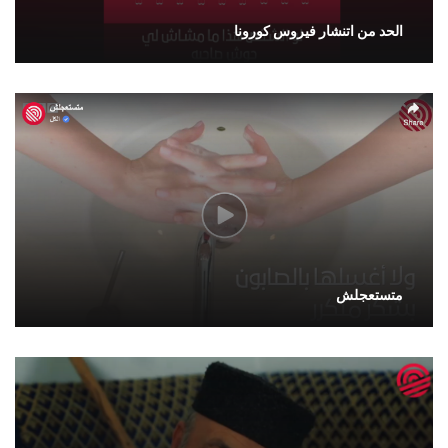
الحد من اتنشار فيروس كورونا
متستعجلش