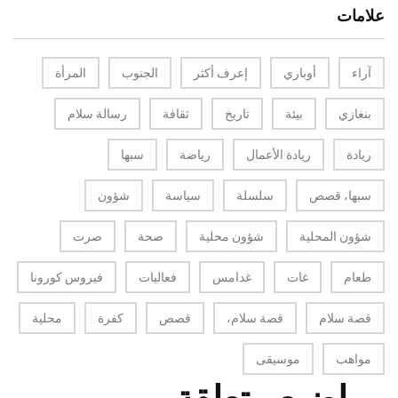
علامات
آراء
أوباري
إعرف أكثر
الجنوب
المرأة
بنغازي
بيئة
تاريخ
ثقافة
رسالة سلام
ريادة
ريادة الأعمال
رياضة
سبها
سبها، قصص
سلسلة
سياسة
شؤون
شؤون المحلية
شؤون محلية
صحة
صرت
طعام
غات
غدامس
فعاليات
فيروس كورونا
قصة سلام
قصة سلام،
قصص
كفرة
محلية
مواهب
موسيقى