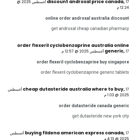
discount androxal price canada
,
17 أغسطس 2025 @
12:24 م
online order androxal australia discount
get androxal cheap canadian pharmacy
order flexeril cyclobenzaprine australia online
generic
,
17 أغسطس 2025 @ 12:57 م
order flexeril cyclobenzaprine buy singapore
order flexeril cyclobenzaprine generic tablets
cheap dutasteride australia where to buy
,
17 أغسطس
2025 @ 1:03 م
order dutasteride canada generic
get dutasteride new york city
buying fildena american express canada
,
17 أغسطس
2025 @ 4:13 م