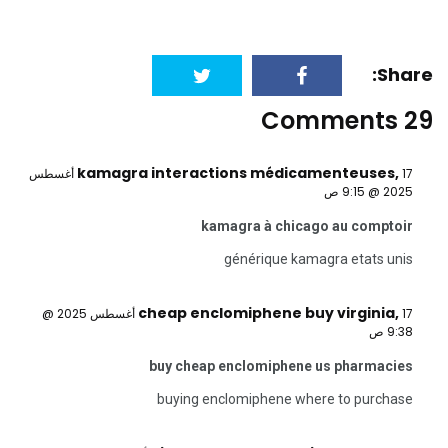
Share:
29 Comments
kamagra interactions médicamenteuses
,
17 أغسطس
2025 @ 9:15 ص
kamagra à chicago au comptoir
générique kamagra etats unis
cheap enclomiphene buy virginia
,
17 أغسطس 2025 @
9:38 ص
buy cheap enclomiphene us pharmacies
buying enclomiphene where to purchase