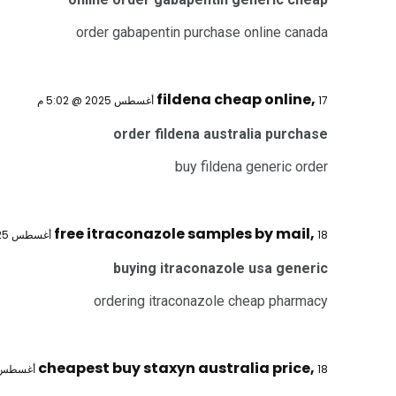
order gabapentin purchase online canada
fildena cheap online
,
17 أغسطس 2025 @ 5:02 م
order fildena australia purchase
buy fildena generic order
free itraconazole samples by mail
,
18 أغسطس 2025 @ 3:52 ص
buying itraconazole usa generic
ordering itraconazole cheap pharmacy
cheapest buy staxyn australia price
,
18 أغسطس 2025 @ 4:27 ص