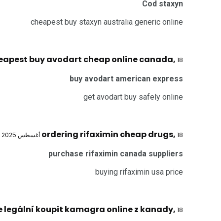
Cod staxyn
cheapest buy staxyn australia generic online
eapest buy avodart cheap online canada
,
18 أغسطس 2025 @ 4:36 ص
buy avodart american express
get avodart buy safely online
ordering rifaximin cheap drugs
,
18 أغسطس 2025 @ 7:16 ص
purchase rifaximin canada suppliers
buying rifaximin usa price
e legální koupit kamagra online z kanady
,
18 أغسطس 2025 @ 9:22 ص