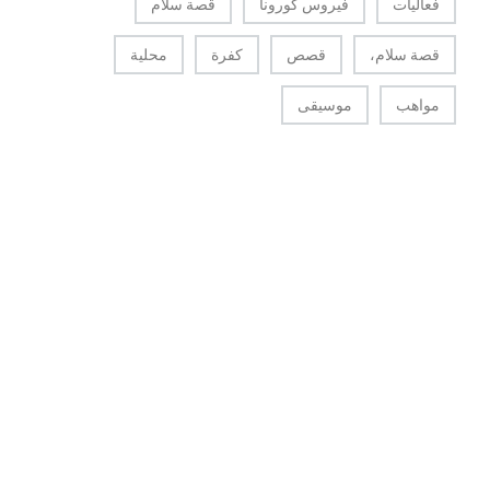
فعاليات
فيروس كورونا
قصة سلام
قصة سلام،
قصص
كفرة
محلية
مواهب
موسيقى