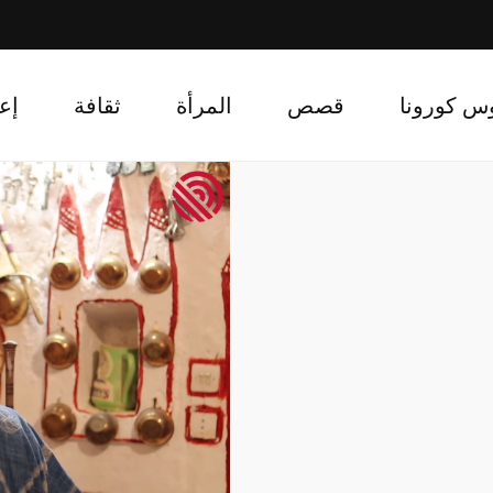
س كورونا
قصص
المرأة
ثقافة
إع