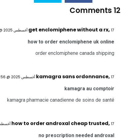
12 Comments
get enclomiphene without a rx
,
17 أغسطس 2025 @ 9:03 ص
how to order enclomiphene uk online
order enclomiphene canada shipping
kamagra sans ordonnance
,
17 أغسطس 2025 @ 9:56 ص
kamagra au comptoir
kamagra pharmacie canadienne de soins de santé
how to order androxal cheap trusted
,
17 أغسطس 2025 @ 12:05 م
no prescription needed androxal