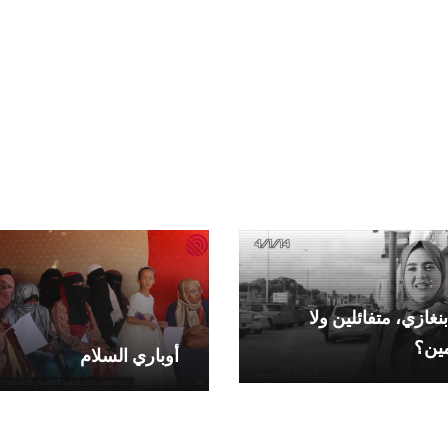
غازي، متفائلين ولا
ين؟
أوباري السلام