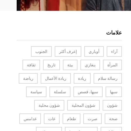
علامات
آراء
أوباري
إعرف أكثر
الجنوب
المرأة
بنغازي
بيئة
تاريخ
ثقافة
رسالة سلام
ريادة
ريادة الأعمال
رياضة
سبها
سبها، قصص
سلسلة
سياسة
شؤون
شؤون المحلية
شؤون محلية
صحة
صرت
طعام
غات
غدامس