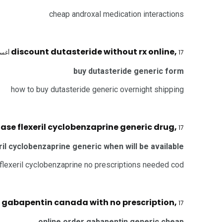
cheap androxal medication interactions
discount dutasteride without rx online
,
17 أغسطس 2025 @ 12:38 م
buy dutasteride generic form
how to buy dutasteride generic overnight shipping
ase flexeril cyclobenzaprine generic drug
,
17 أغسطس 2025 @ 12:54 م
ril cyclobenzaprine generic when will be available
flexeril cyclobenzaprine no prescriptions needed cod
 gabapentin canada with no prescription
,
17 أغسطس 2025 @ 2:38 م
online order gabapentin generic cheap