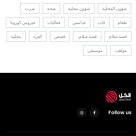
شؤون المحلية
شؤون محلية
صحة
صرت
طعام
غات
غدامس
فعاليات
فيروس كورونا
قصة سلام
قصة سلام،
قصص
كفرة
محلية
مواهب
موسيقى
Follow us