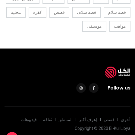
قصة سلام
قصة سلام،
قصص
كفرة
محلية
مواهب
موسيقى
Follow us
أخرى
قصص
إعرف أكثر
المناطق
ثقافة
فيديوهات
Copyright © 2020 El-Kul Libya