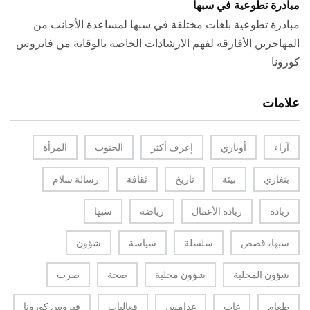
مبادرة تطوعية في سبها
مبادرة تطوعية بلغات مختلفة في سبها لمساعدة الأجانب من
المهاجرين الأفارقة لفهم الارشادات الخاصة بالوقاية من فايروس
كورونا
علامات
آراء
أوباري
إعرف أكثر
الجنوب
المرأة
بنغازي
بيئة
تاريخ
ثقافة
رسالة سلام
ريادة
ريادة الأعمال
رياضة
سبها
سبها، قصص
سلسلة
سياسة
شؤون
شؤون المحلية
شؤون محلية
صحة
صرت
طعام
غات
غدامس
فعاليات
فيروس كورونا